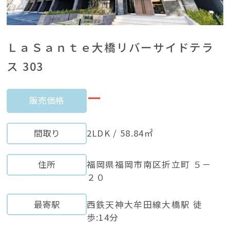
ＬａＳａｎｔｅ大橋リバーサイドテラ
ス 303
ー
販売価格
間取り
2LDK / 58.84㎡
住所
福岡県福岡市南区折立町 ５－
２０
最寄駅
西鉄天神大牟田線大橋駅 徒
歩:14分