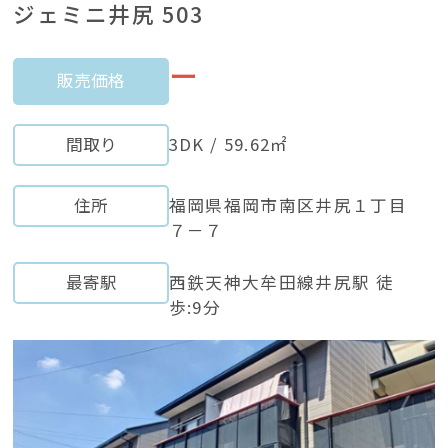
ジェミニ井尻 503
ー
販売価格
間取り
3DK / 59.62㎡
住所
福岡県福岡市南区井尻１丁目
７－７
最寄駅
西鉄天神大牟田線井尻駅 徒
歩:9分