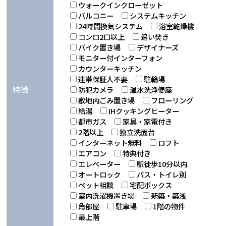
ウォークインクローゼット
バルコニー
システムキッチン
24時間換気システム
浴室乾燥機
コンロ2口以上
追い焚き
バイク置き場
デザイナーズ
モニター付インターフォン
カウンターキッチン
連帯保証人不要
駐輪場
特徴
防犯カメラ
温水洗浄便座
敷地内ごみ置き場
フローリング
給湯
IHクッキングヒーター
都市ガス
家具・家電付き
2階以上
独立洗面台
インターネット無料
ロフト
エアコン
特典付き
エレベーター
駅徒歩10分以内
オートロック
バス・トイレ別
ペット相談
宅配ボックス
室内洗濯機置き場
新築・築浅
角部屋
駐車場
1階の物件
最上階