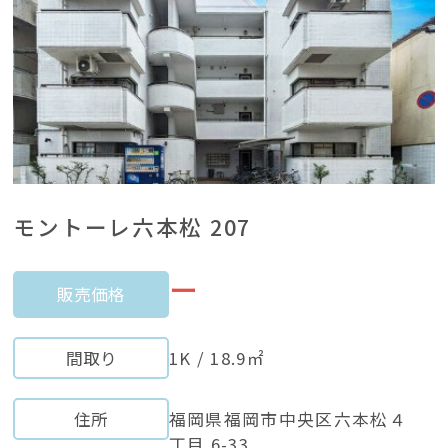
モントーレ六本松 207
ー
販売価格
間取り
1K / 18.9㎡
住所
福岡県福岡市中央区六本松４
丁目 6-33