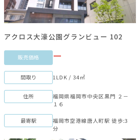
アクロス大濠公園グランビュー 102
ー
販売価格
間取り
1LDK / 34㎡
住所
福岡県福岡市中央区黒門 ２－
１６
最寄駅
福岡市空港線唐人町駅 徒歩:3
分