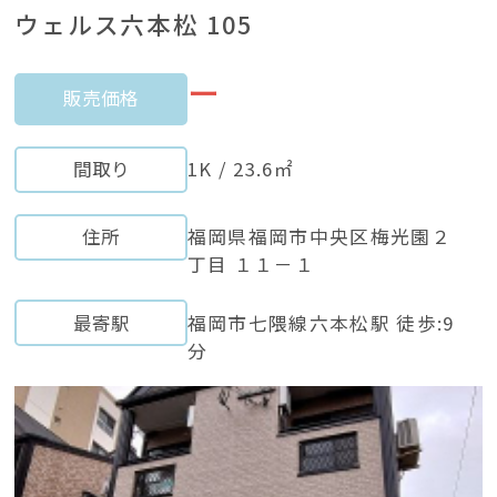
ウェルス六本松 105
ー
販売価格
間取り
1K / 23.6㎡
住所
福岡県福岡市中央区梅光園２
丁目 １１－１
最寄駅
福岡市七隈線六本松駅 徒歩:9
分