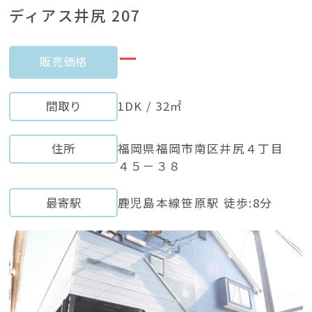
ディアス井尻 207
ー
販売価格
間取り
1DK / 32㎡
住所
福岡県福岡市南区井尻４丁目
４５－３８
最寄駅
鹿児島本線笹原駅 徒歩:8分