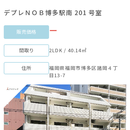
デプレＮＯＢ博多駅南 201 号室
ー
販売価格
間取り
2LDK / 40.14㎡
住所
福岡県福岡市博多区諸岡４丁
⽬13-7