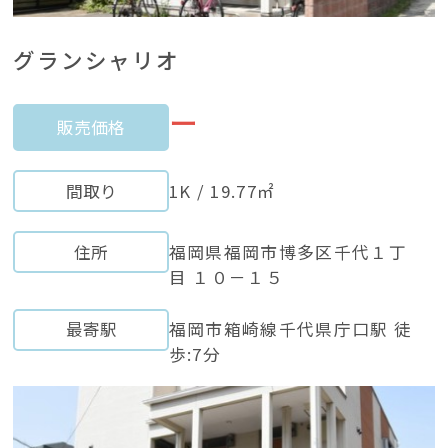
グランシャリオ
ー
販売価格
間取り
1K / 19.77㎡
住所
福岡県福岡市博多区千代１丁
目 １０－１５
最寄駅
福岡市箱崎線千代県庁口駅 徒
歩:7分