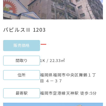
パピルスⅢ 1203
ー
販売価格
間取り
1K / 22.33㎡
住所
福岡県福岡市中央区舞鶴１丁
目 ４－３７
最寄駅
福岡市空港線天神駅 徒歩:5分