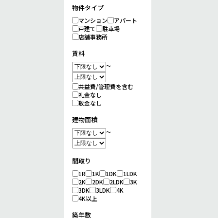
物件タイプ
マンション
アパート
戸建て
駐車場
店舗事務所
賃料
～
共益費/管理費を含む
礼金なし
敷金なし
建物面積
～
間取り
1R
1K
1DK
1LDK
2K
2DK
2LDK
3K
3DK
3LDK
4K
4K以上
築年数