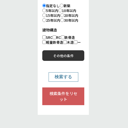
指定なし
新築
5年以内
10年以内
15年以内
20年以内
25年以内
30年以内
建物構造
SRC
RC
鉄骨造
軽量鉄骨造
木造
ー
その他の条件
検索条件をリセ
ット