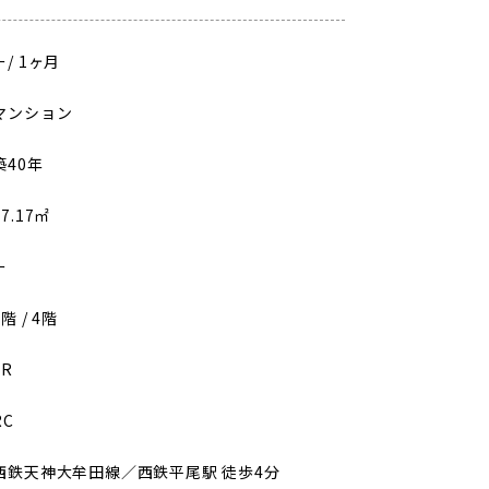
ー
/
1ヶ月
マンション
築40年
17.17㎡
ー
3階 / 4階
1R
RC
西鉄天神大牟田線／西鉄平尾駅 徒歩4分