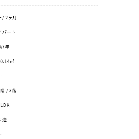
ー
/
2ヶ月
アパート
築7年
40.14㎡
ー
2階 / 3階
2LDK
木造
ー