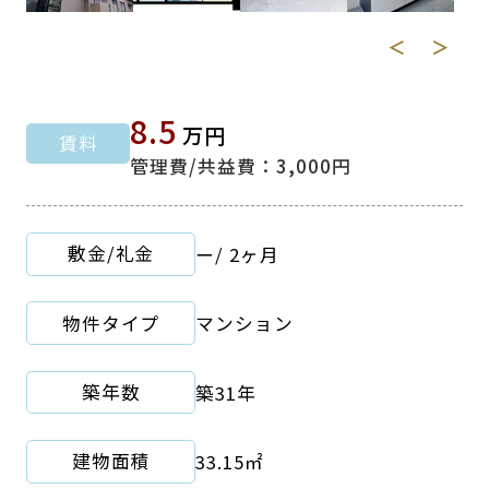
＜
＞
8.5
万円
賃料
管理費/共益費：3,000円
敷金/礼金
ー
/
2ヶ月
物件タイプ
マンション
築年数
築31年
建物面積
33.15㎡