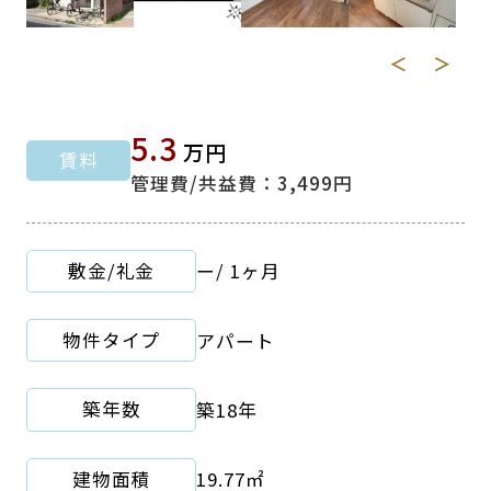
＜
＞
5.3
万円
賃料
管理費/共益費：3,499円
敷金/礼金
ー
/
1ヶ月
物件タイプ
アパート
築年数
築18年
建物面積
19.77㎡