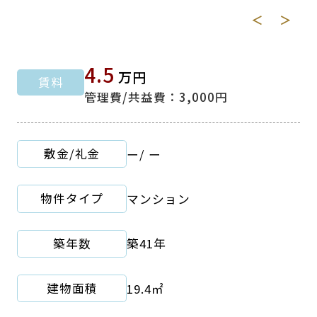
＜
＞
4.5
万円
賃料
管理費/共益費：3,000円
敷金/礼金
ー
/
ー
物件タイプ
マンション
築年数
築41年
建物面積
19.4㎡