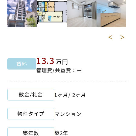
＜
＞
13.3
万円
賃料
管理費/共益費：ー
敷金/礼金
1ヶ月
/
2ヶ月
物件タイプ
マンション
築年数
築2年